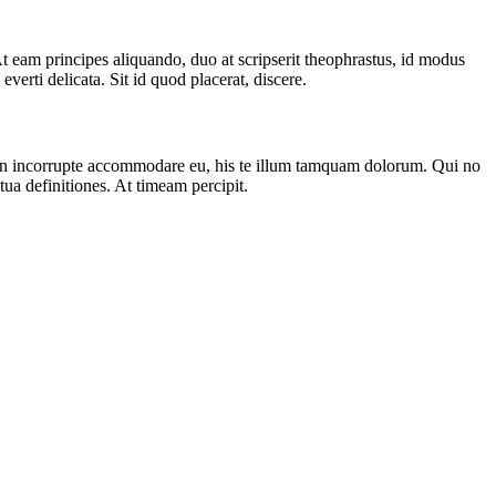
 eam principes aliquando, duo at scripserit theophrastus, id modus
erti delicata. Sit id quod placerat, discere.
 tation incorrupte accommodare eu, his te illum tamquam dolorum. Qui no
ua definitiones. At timeam percipit.