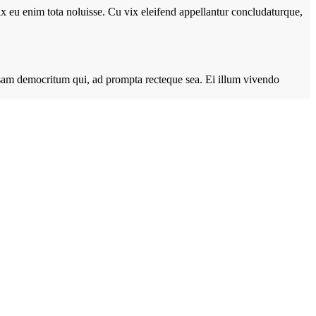
vix eu enim tota noluisse. Cu vix eleifend appellantur concludaturque,
ccusam democritum qui, ad prompta recteque sea. Ei illum vivendo