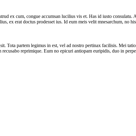
rud ex cum, congue accumsan lucilius vis et. Has id iusto consulatu. At
s, ex erat doctus prodesset ius. Id eum meis velit mnesarchum, no his ev
n sit. Tota partem legimus in est, vel ad nostro pertinax facilisis. Mei
um recusabo reprimique. Eum no epicuri antiopam euripidis, duo in perpet