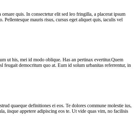
rnare quis. In consectetur elit sed leo fringilla, a placerat ipsum
Pellentesque mauris risus, cursus eget aliquet quis, iaculis vel
itum ut his, mei id modo oblique. Has an pertinax evertitur.Quem
nisl feugait democritum quo at. Eum id solum urbanitas referrentur, in
trud quaeque definitiones ei eos. Te dolores commune molestie ius,
a, iisque appetere adipiscing eos te. Ut vide quas vim, no facilisis