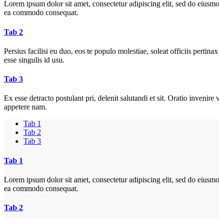
Lorem ipsum dolor sit amet, consectetur adipiscing elit, sed do eiusmo
ea commodo consequat.
Tab 2
Persius facilisi eu duo, eos te populo molestiae, soleat officiis pert
esse singulis id usu.
Tab 3
Ex esse detracto postulant pri, delenit salutandi et sit. Oratio inven
appetere nam.
Tab 1
Tab 2
Tab 3
Tab 1
Lorem ipsum dolor sit amet, consectetur adipiscing elit, sed do eiusmo
ea commodo consequat.
Tab 2