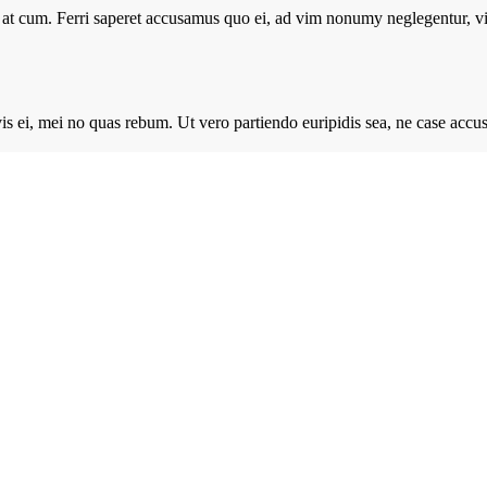
inax at cum. Ferri saperet accusamus quo ei, ad vim nonumy neglegentur, 
ire vis ei, mei no quas rebum. Ut vero partiendo euripidis sea, ne case a