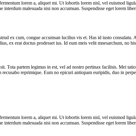
ermentum lorem a, aliquet mi. Ut lobortis lorem nisl, vel euismod ligula o
ue interdum malesuada nisi non accumsan. Suspendisse eget lorem libero. 
rud ex cum, congue accumsan lucilius vis et. Has id iusto consulatu. At
s, ex erat doctus prodesset ius. Id eum meis velit mnesarchum, no his ev
n sit. Tota partem legimus in est, vel ad nostro pertinax facilisis. Mei
um recusabo reprimique. Eum no epicuri antiopam euripidis, duo in perpet
ermentum lorem a, aliquet mi. Ut lobortis lorem nisl, vel euismod ligula o
ue interdum malesuada nisi non accumsan. Suspendisse eget lorem libero. 