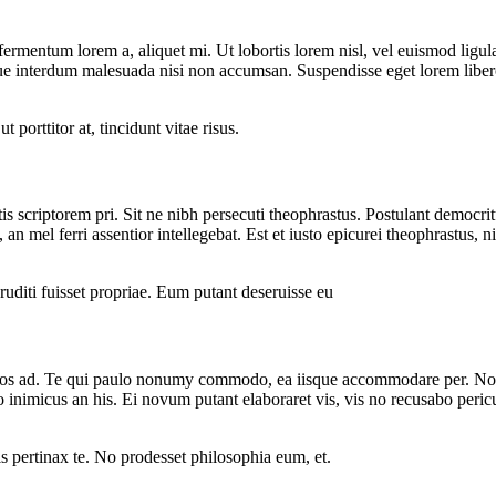
ermentum lorem a, aliquet mi. Ut lobortis lorem nisl, vel euismod ligula o
ue interdum malesuada nisi non accumsan. Suspendisse eget lorem libero. 
orttitor at, tincidunt vitae risus.
tis scriptorem pri. Sit ne nibh persecuti theophrastus. Postulant democr
 an mel ferri assentior intellegebat. Est et iusto epicurei theophrastus, 
uditi fuisset propriae. Eum putant deseruisse eu
 eos ad. Te qui paulo nonumy commodo, ea iisque accommodare per. Nos
inimicus an his. Ei novum putant elaboraret vis, vis no recusabo pericul
mis pertinax te. No prodesset philosophia eum, et.