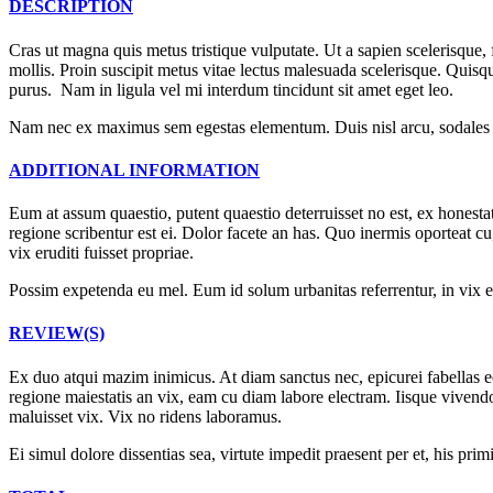
DESCRIPTION
Cras ut magna quis metus tristique vulputate. Ut a sapien scelerisque, f
mollis. Proin suscipit metus vitae lectus malesuada scelerisque. Quisq
purus. Nam in ligula vel mi interdum tincidunt sit amet eget leo.
Nam nec ex maximus sem egestas elementum. Duis nisl arcu, sodales ut p
ADDITIONAL INFORMATION
Eum at assum quaestio, putent quaestio deterruisset no est, ex honesta
regione scribentur est ei. Dolor facete an has. Quo inermis oporteat cu,
vix eruditi fuisset propriae.
Possim expetenda eu mel. Eum id solum urbanitas referrentur, in vix er
REVIEW(S)
Ex duo atqui mazim inimicus. At diam sanctus nec, epicurei fabellas
regione maiestatis an vix, eam cu diam labore electram. Iisque vivendo 
maluisset vix. Vix no ridens laboramus.
Ei simul dolore dissentias sea, virtute impedit praesent per et, his pri